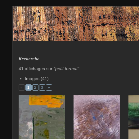
Recherche
41 affichages sur
"petit format"
Images (41)
«
1
2
3
»