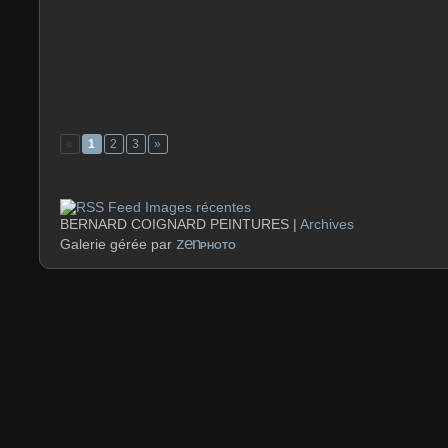
«
1
2
3
»
Images récentes
BERNARD COIGNARD PEINTURES |
Archives
zen
Galerie gérée par
PHOTO