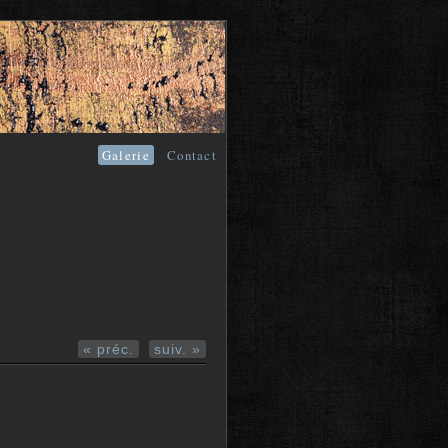
Galerie
Contact
« préc.
suiv. »