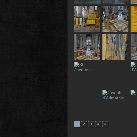
1
2
3
4
»