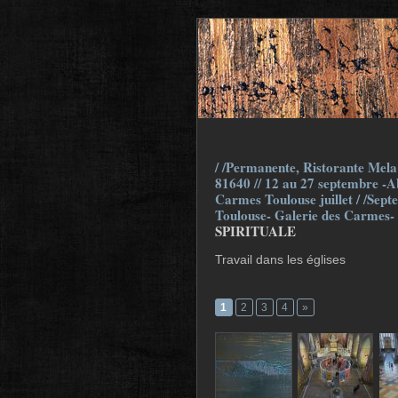
/ /Permanente, Ristorante Mela 
81640 // 12 au 27 septembre -Ab
Carmes Toulouse juillet / /Sept
Toulouse- Galerie des Carmes-
SPIRITUALE
Travail dans les églises
1
2
3
4
»