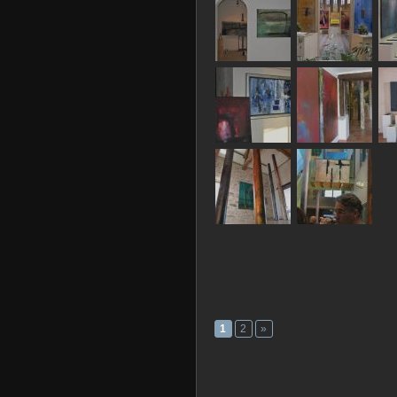
1
2
»