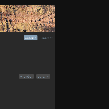
Galerie
Contact
« préc.
suiv. »