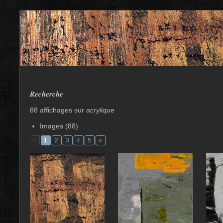
Recherche
88 affichages sur
acrylique
Images (88)
«
1
2
3
4
5
»