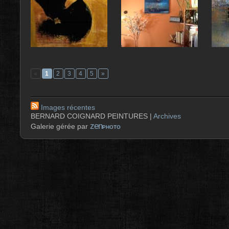
«
1
2
3
4
5
»
Images récentes
BERNARD COIGNARD PEINTURES |
Archives
zen
Galerie gérée par
PHOTO