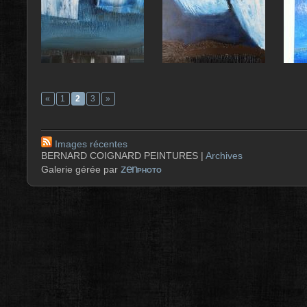
«
1
2
3
»
Images récentes
BERNARD COIGNARD PEINTURES |
Archives
zen
Galerie gérée par
PHOTO