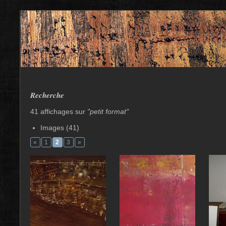
Recherche
41 affichages sur
"petit format"
Images (41)
«
1
2
3
»