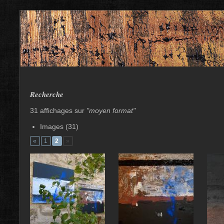
Recherche
31 affichages sur
"moyen format"
Images (31)
«
1
2
»