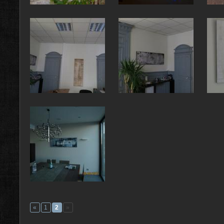
«
1
2
»