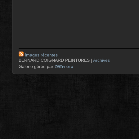
Images récentes
BERNARD COIGNARD PEINTURES |
Archives
zen
Galerie gérée par
PHOTO