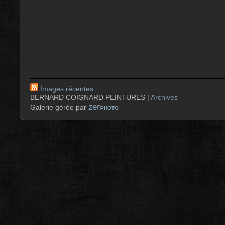
Images récentes
BERNARD COIGNARD PEINTURES |
Archives
zen
Galerie gérée par
PHOTO