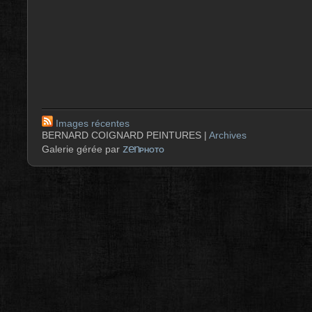
Images récentes
BERNARD COIGNARD PEINTURES |
Archives
zen
Galerie gérée par
PHOTO