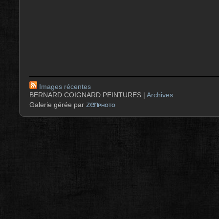
Images récentes
BERNARD COIGNARD PEINTURES |
Archives
zen
Galerie gérée par
PHOTO