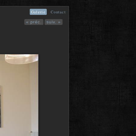
Galerie
Contact
« préc.
suiv. »