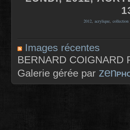
1
2012
,
acrylique
,
collection 
Images récentes
BERNARD COIGNARD P
zen
Galerie gérée par
PH