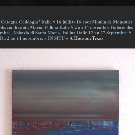
Cotogna Coddogne' Italie // 16 juillet- 16 aout Moulin de Monestiés
bazia di santa Maria, Follina Italie // 2 au 14 novembre Galerie des
embre, Abbazia di Santa Maria, Follina Italie 12 au 27 Septembre //
 Du 2 au 14 novembre.
»
IN SITU
»
A Houston Texas