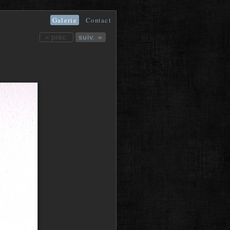
Galerie
Contact
« préc.
suiv. »