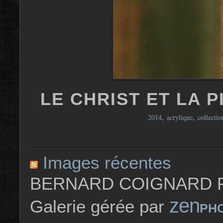
LE CHRIST ET LA P
2014
,
acrylique
,
collectio
Images récentes
BERNARD COIGNARD P
zen
Galerie gérée par
PH