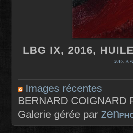
LBG IX, 2016, HUIL
2016
,
A v
Images récentes
BERNARD COIGNARD P
zen
Galerie gérée par
PH