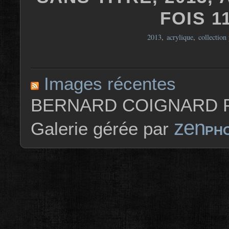
FOIS 1
2013
,
acrylique
,
collection 
Images récentes
BERNARD COIGNARD P
zen
Galerie gérée par
PH